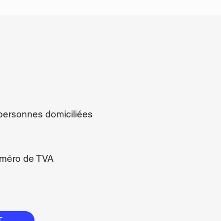
personnes domiciliées
méro de TVA
T