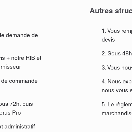
Autres struc
1. Vous rem
e de demande de
devis
2. Sous 48h
is + notre RIB et
urnisseur
3. Vous nou
on de commande
4. Nous ex
nous vous e
us 72h, puis
5. Le règlem
orus Pro
marchandise
t administratif